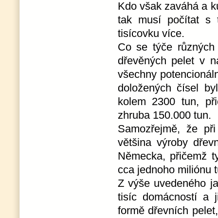
Kdo však zaváhá a k
tak musí počítat s 
tisícovku více.
Co se týče různých 
dřevěných pelet v n
všechny potencionáln
doložených čísel b
kolem 2300 tun, při
zhruba 150.000 tun.
Samozřejmě, že při
většina výroby dřev
Německa, přičemž tyt
cca jednoho miliónu t
Z výše uvedeného jas
tisíc domácností a 
formě dřevních pelet