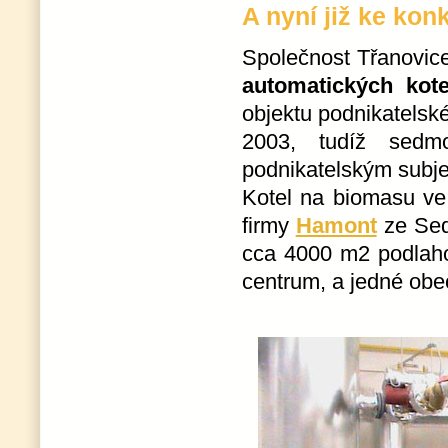
A nyní již ke kon
Společnost Třanovice
automatických kot
objektu podnikatelsk
2003, tudíž sedm
podnikatelským subjek
Kotel na biomasu ve
firmy
Hamont
ze Sedl
cca 4000 m2 podlaho
centrum, a jedné obe