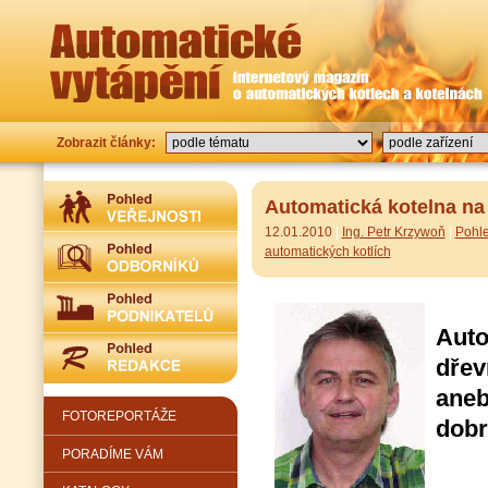
Zobrazit články:
Automatická kotelna na
12.01.2010
|
Ing. Petr Krzywoň
|
Pohle
automatických kotlích
Aut
dřev
aneb
FOTOREPORTÁŽE
dobr
PORADÍME VÁM