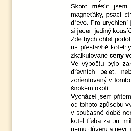
Skoro měsíc jsem s
magneťáky, psací str
dřevo. Pro urychlení
si jeden jediný kousí
Zde bych chtěl podot
na přestavbě kotel
zkalkulované
ceny ve
Ve výpočtu bylo zak
dřevních pelet, n
zorientovaný v tomto
širokém okolí.
Vycházel jsem přitom 
od tohoto způsobu vy
v současné době nem
kotel třeba za půl m
němu důvěru a neví, j