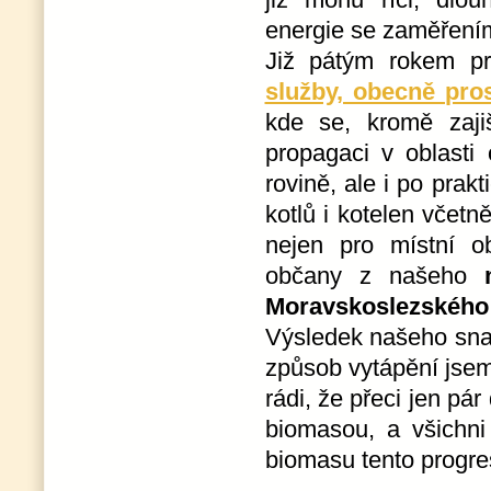
energie se zaměření
Již pátým rokem pra
služby, obecně pro
kde se, kromě zaji
propagaci v oblasti 
rovině, ale i po prak
kotlů i kotelen včetn
nejen pro místní ob
občany z našeho
Moravskoslezského k
Výsledek našeho snaž
způsob vytápění jse
rádi, že přeci jen pár
biomasou, a všichni
biomasu tento progre