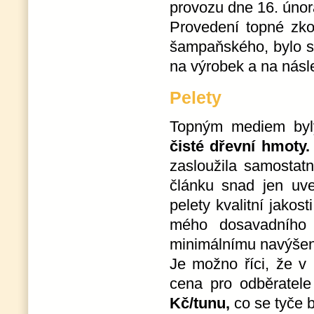
provozu dne 16. únor
Provedení topné zko
šampaňského, bylo s
na výrobek a na násl
Pelety
Topným mediem by
čisté dřevní hmoty.
zasloužila samosta
článku snad jen uve
pelety kvalitní jakos
mého dosavadního 
minimálnímu navýšen
Je možno říci, že v 
cena pro odběratele
Kč/tunu,
co se tyče 