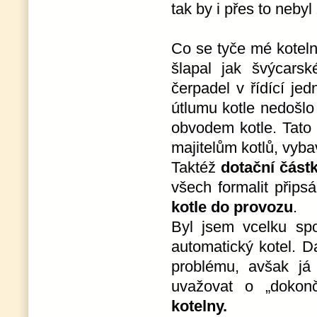
tak by i přes to neby
Co se tyče mé koteln
šlapal jak švýcars
čerpadel v řídící je
útlumu kotle nedošlo
obvodem kotle. Tato
majitelům kotlů, vyba
Taktéž
dotační část
všech formalit přip
kotle do provozu
.
Byl jsem vcelku sp
automatický kotel. 
problému, avšak já 
uvažovat o „dokonč
kotelny.