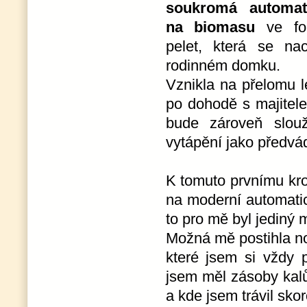
soukromá automat
na biomasu
ve fo
pelet, která se n
rodinném domku.
Vznikla na přelomu l
po dohodě s majitele
bude zároveň slou
vytápění jako předvád
K tomuto prvnímu kro
na moderní automati
to pro mě byl jediný 
Možná mě postihla no
které jsem si vždy 
jsem měl zásoby kalů
a kde jsem trávil sko