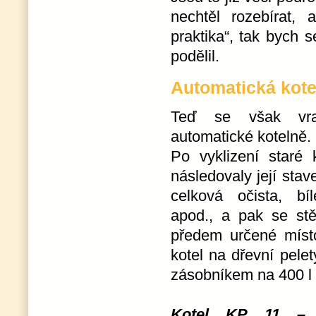
nechtěl rozebírat,
praktika“, tak bych 
podělil.
Automatická kote
Teď se však v
automatické kotelně.
Po vyklizení staré 
následovaly její stave
celková očista, bíl
apod., a pak se st
předem určené míst
kotel na dřevní pele
zásobníkem na 400 l 
Kotel KP 11 – a