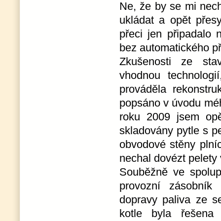
Ne, že by se mi necht
ukládat a opět přes
přeci jen připadalo 
bez automatického př
Zkušenosti ze st
vhodnou technologi
prováděla rekonstru
popsáno v úvodu mého
roku 2009 jsem opě
skladovány pytle s p
obvodové stěny plníc
nechal dovézt pelety 
Souběžně ve spolupr
provozní zásobník
dopravy paliva ze s
kotle byla řešena 