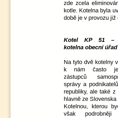
zde zcela eliminová
kotle. Kotelna byla 
době je v provozu ji
Kotel KP 51 – a
kotelna obecní úřad
Na tyto dvě kotelny 
k nám často jez
zástupců samospr
správy a podnikatel
republiky, ale také z
hlavně ze Slovenska 
Kotelnou, kterou b
však podrobněji