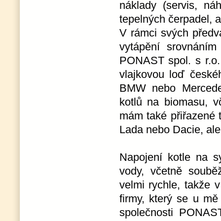
náklady (servis, ná
tepelných čerpadel, 
V rámci svých předv
vytápění srovnáním
PONAST spol. s r.o.
vlajkovou loď česk
BMW nebo Mercedes 
kotlů na biomasu, v
mám také přiřazené 
Lada nebo Dacie, ale 
Napojení kotle na s
vody, včetně souběž
velmi rychle, takže 
firmy, který se u mě
společnosti PONAST 