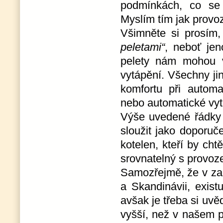
podmínkách, co se 
Myslím tím jak provozn
Všimněte si prosím
peletami“
, neboť jen
pelety nám mohou v
vytápění. Všechny ji
komfortu při autom
nebo automatické vyt
Výše uvedené řádky
sloužit jako doporuč
kotelen, kteří by chtě
srovnatelný s provoz
Samozřejmě, že v zah
a Skandinávii, exist
avšak je třeba si uvě
vyšší, než v našem p