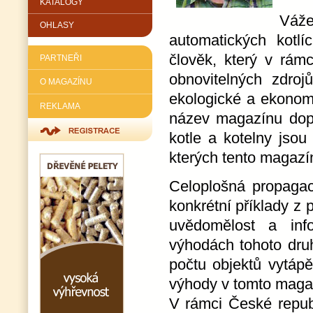
KATALOGY
Váž
OHLASY
automatických kotl
člověk, který v rámc
PARTNEŘI
obnovitelných zdro
O MAGAZÍNU
ekologické a ekonom
REKLAMA
název magazínu dopl
kotle a kotelny jsou
kterých tento magazí
Celoplošná propag
konkrétní příklady z
uvědomělost a inf
výhodách tohoto dru
počtu objektů vytápě
výhody v tomto magaz
V rámci České republ