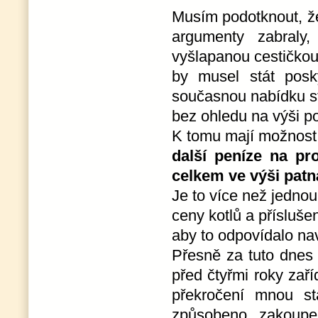
Musím podotknout, že
argumenty zabraly,
vyšlapanou cestičkou
by musel stát posky
současnou nabídku s
bez ohledu na výši p
K tomu mají možnost 
další peníze na pr
celkem ve výši patná
Je to více než jednou 
ceny kotlů a přísluše
aby to odpovídalo na
Přesně za tuto dnes 
před čtyřmi roky zaří
překročení mnou st
způsobeno zakou