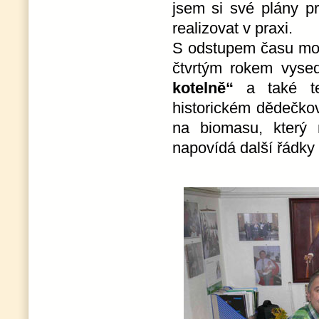
jsem si své plány p
realizovat v praxi.
S odstupem času mohu
čtvrtým rokem vyse
kotelně“
a také t
historickém dědečko
na biomasu, který
napovídá další řádky