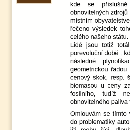
kde se příslušné 
obnovitelných zdrojů 
místním obyvatelstv
řečeno výsledek toh
celého našeho státu.
Lidé jsou totiž tot
porevoluční době , k
následné plynofik
geometrickou řadou 
cenový skok, resp. š
biomasou u ceny za 
fosilního, tudíž n
obnovitelného paliva 
Omlouvám se tímto 
do problematiky auto
již mohu říci, dlou