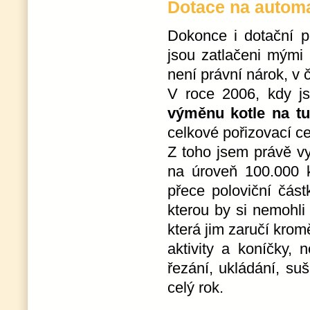
Dotace na automa
Dokonce i dotační p
jsou zatlačeni mými 
není právní nárok, v
V roce 2006, kdy js
výměnu kotle na tu
celkové pořizovací ce
Z toho jsem právě vy
na úroveň 100.000 
přece poloviční čás
kterou by si nemohli
která jim zaručí kro
aktivity a koníčky, 
řezání, ukládání, su
celý rok.