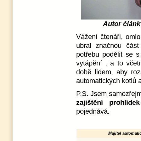
Autor člán
Vážení čtenáři, om
ubral značnou část
potřebu podělit se 
vytápění , a to vče
době lidem, aby rozš
automatických kotlů 
P.S. Jsem samozřejm
zajištění prohlíde
pojednává.
Majitel automati