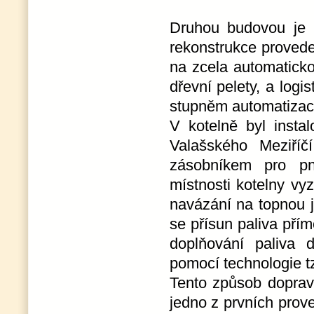
Druhou budovou je
rekonstrukce provede
na zcela automatick
dřevní pelety, a log
stupněm automatizac
V kotelně byl insta
Valašského Meziř
zásobníkem pro pn
místnosti kotelny v
navázání na topnou j
se přísun paliva pří
doplňování paliva 
pomocí technologie tz
Tento způsob dopravy
jedno z prvních prov