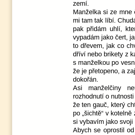
zemí.
Manželka si ze mne č
mi tam tak líbí. Chud
pak přidám uhlí, kt
vypadám jako čert, j
to dřevem, jak co chv
dříví nebo brikety z k
s manželkou po vesn
že je přetopeno, a za
dokořán.
Asi manželčiny ne
rozhodnutí o nutnosti
že ten gauč, který c
po „šichtě“ v kotelně
si vybavím jako svoji
Abych se oprostil od