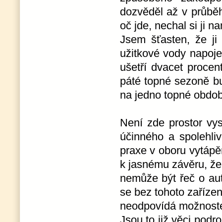
dozvěděl až v průběh
oč jde, nechal si ji 
Jsem šťasten, že j
užitkové vody napoj
ušetří dvacet procen
páté topné sezoně bu
na jedno topné obdob
Není zde prostor vy
účinného a spolehli
praxe v oboru vytápě
k jasnému závěru, že
nemůže být řeč o aut
se bez tohoto zařízen
neodpovídá možnoste
Jsou to již věci podr