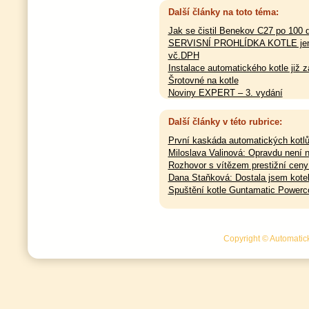
Další články na toto téma:
Jak se čistil Benekov C27 po 100 
SERVISNÍ PROHLÍDKA KOTLE jen 
vč.DPH
Instalace automatického kotle již z
Šrotovné na kotle
Noviny EXPERT – 3. vydání
Další články v této rubrice:
První kaskáda automatických kotlů
Miloslava Valinová: Opravdu není 
Rozhovor s vítězem prestižní ceny
Dana Staňková: Dostala jsem kotel
Spuštění kotle Guntamatic Powerco
Copyright © Automatick