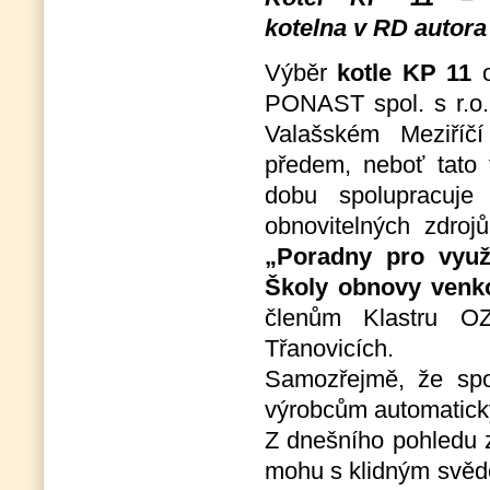
kotelna v RD autora
Výběr
kotle KP 11
o
PONAST spol. s r.o.
Valašském Meziříčí
předem, neboť tato 
dobu spolupracuje
obnovitelných zdroj
„Poradny pro vyu
Školy obnovy ven
členům Klastru O
Třanovicích.
Samozřejmě, že spo
výrobcům automatickýc
Z dnešního pohledu 
mohu s klidným svědo