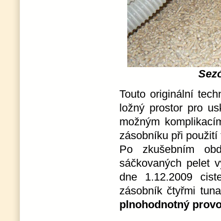
Sezó
Touto originální tech
ložný prostor pro u
možným komplikacím
zásobníku při použití
Po zkušebním obd
sáčkovaných pelet v
dne 1.12.2009 cist
zásobník čtyřmi tuna
plnohodnotný provo