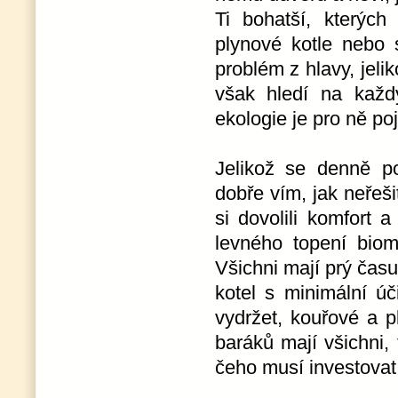
Ti bohatší, kterýc
plynové kotle nebo 
problém z hlavy, jeli
však hledí na každ
ekologie je pro ně po
Jelikož se denně po
dobře vím, jak neřeš
si dovolili komfort
levného topení biom
Všichni mají prý čas
kotel s minimální úč
vydržet, kouřové a 
baráků mají všichni,
čeho musí investovat