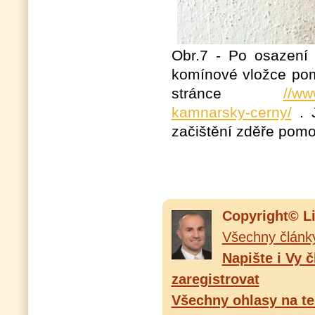
Obr.7 - Po osazení 
komínové vložce pom
stránce
//ww
kamnarsky-cerny/
. J
začištění zděře pomo
Copyright© L
Všechny článk
Napište i Vy 
zaregistrovat
Všechny ohlasy na te