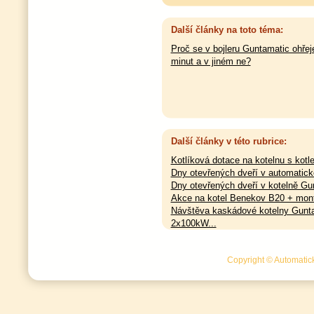
Další články na toto téma:
Proč se v bojleru Guntamatic ohřej
minut a v jiném ne?
Další články v této rubrice:
Kotlíková dotace na kotelnu s kot
Dny otevřených dveří v automatické
Dny otevřených dveří v kotelně Gun
Akce na kotel Benekov B20 + montá
Návštěva kaskádové kotelny Gunt
2x100kW...
Copyright © Automatick