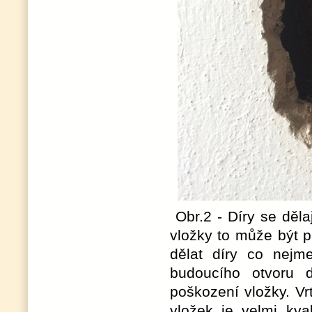
Obr.2 - Díry se děla
vložky to může být 
dělat díry co nejm
budoucího otvoru
poškození vložky. V
vložek je velmi kva