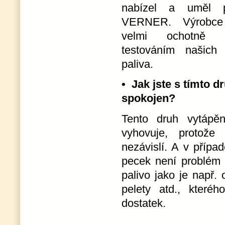
nabízel a uměl p
VERNER. Výrobc
velmi ochotně 
testováním našich
paliva.
• Jak jste s tímto 
spokojen?
Tento druh vytápě
vyhovuje, protože
nezávislí. A v přípa
pecek není problém p
palivo jako je např. 
pelety atd., kteréh
dostatek.