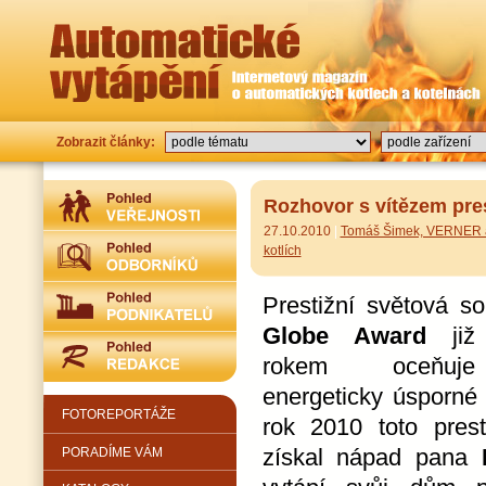
Zobrazit články:
Rozhovor s vítězem pre
27.10.2010
|
Tomáš Šimek, VERNER a
kotlích
Prestižní světová s
Globe Award
ji
rokem oceňuje
energeticky úsporné 
FOTOREPORTÁŽE
rok 2010 toto prest
získal nápad pana
PORADÍME VÁM