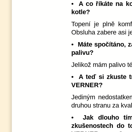
• A co říkáte na k
kotle?
Topení je plně komf
Obsluha zabere asi j
• Máte spočítáno, z
palivu?
Jelikož mám palivo t
• A teď si zkuste t
VERNER?
Jediným nedostatkem
druhou stranu za kvali
• Jak dlouho tím
zkušenostech do t