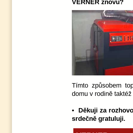
VERNER znovu?
Tímto způsobem topí
domu v rodině taktéž
• Děkuji za rozhov
srdečně gratuluji.