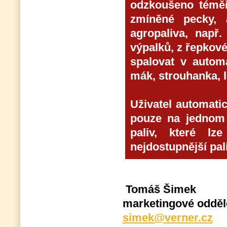
odzkoušeno téměř
zmíněné pecky, 
agropaliva, např.
výpalků, z řepkové 
spalovat v automa
mák, strouhanka, 
Uživatel automati
pouze na jednom 
paliv, které lze
nejdostupnější pali
Tomáš Šimek
marketingové odděl
simek@verner.cz