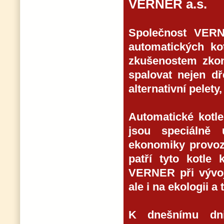
VERNER a.s.
Společnost VERN
automatických k
zkušenostem zkons
spalovat nejen dř
alternativní pelety,
Automatické kot
jsou speciálně
ekonomiky provozu
patří tyto kotle
VERNER při vývoj
ale i na ekologii 
K dnešnímu dni