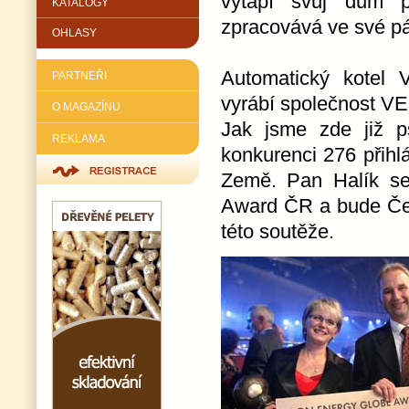
vytápí svůj dům p
KATALOGY
zpracovává ve své pá
OHLASY
Automatický kotel
PARTNEŘI
vyrábí společnost V
O MAGAZÍNU
Jak jsme zde již p
REKLAMA
konkurenci 276 přihl
Země. Pan Halík se
Award ČR a bude Čes
této soutěže.