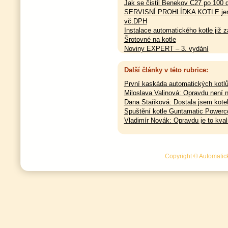
Jak se čistil Benekov C27 po 100 
SERVISNÍ PROHLÍDKA KOTLE jen 
vč.DPH
Instalace automatického kotle již z
Šrotovné na kotle
Noviny EXPERT – 3. vydání
Další články v této rubrice:
První kaskáda automatických kotlů
Miloslava Valinová: Opravdu není 
Dana Staňková: Dostala jsem kotel
Spuštění kotle Guntamatic Powerco
Vladimír Novák: Opravdu je to kvali
Copyright © Automatick