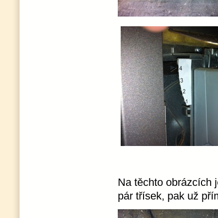
Na těchto obrázcích j
pár třísek, pak už p