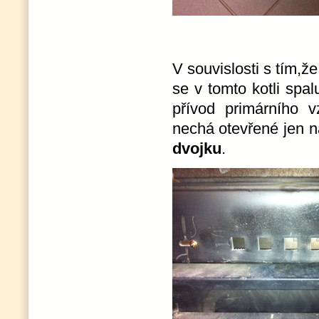
V souvislosti s tím,ž
se v tomto kotli spa
přívod primárního 
nechá otevřené jen 
dvojku
.