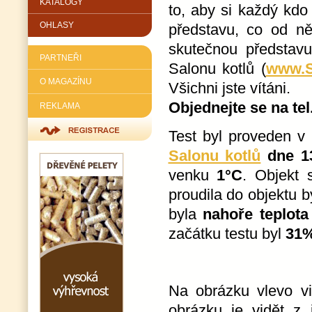
KATALOGY
to, aby si každý kdo 
OHLASY
představu, co od ně
skutečnou představu
PARTNEŘI
Salonu kotlů (
www.S
O MAGAZÍNU
Všichni jste vítáni.
Objednejte se na tel
REKLAMA
Test byl proveden v 
Salonu kotlů
dne 13
venku
1°C
. Objekt
proudila do objektu 
byla
nahoře teplota
začátku testu byl
31%
Na obrázku vlevo vi
obrázku je vidět z