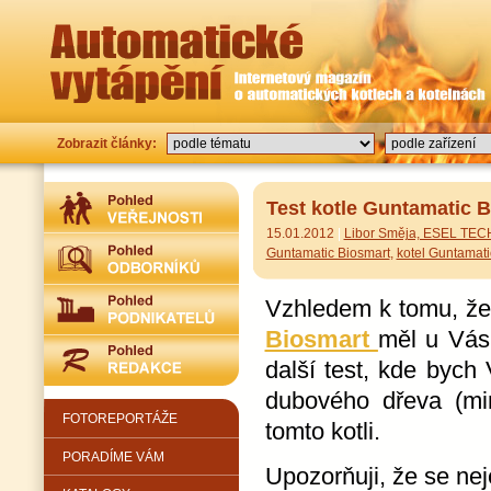
Zobrazit články:
Test kotle Guntamatic 
15.01.2012
|
Libor Směja, ESEL TEC
Guntamatic Biosmart
,
kotel Guntamat
Vzhledem k tomu, ž
Biosmart
měl u Vás 
další test, kde bych
dubového dřeva (mi
FOTOREPORTÁŽE
tomto kotli.
PORADÍME VÁM
Upozorňuji, že se ne