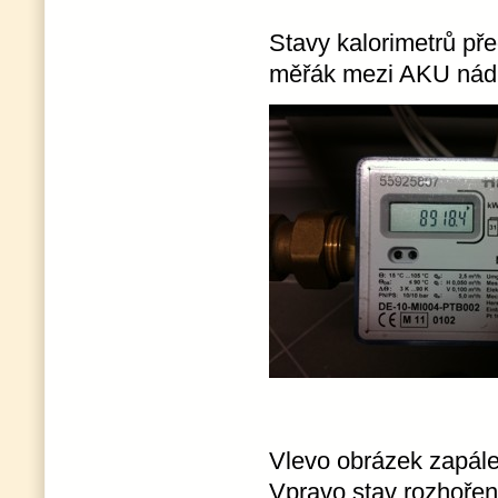
Stavy kalorimetrů pře
měřák mezi AKU nádr
Vlevo obrázek zapál
Vpravo stav rozhořen