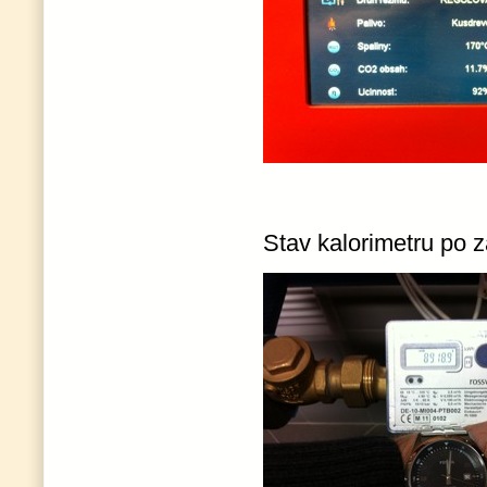
Stav kalorimetru po z