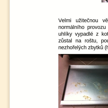
Velmi užitečnou v
normálního provozu 
uhlíky vypadlé z ko
zůstal na roštu, po
nezhořelých zbytků (h