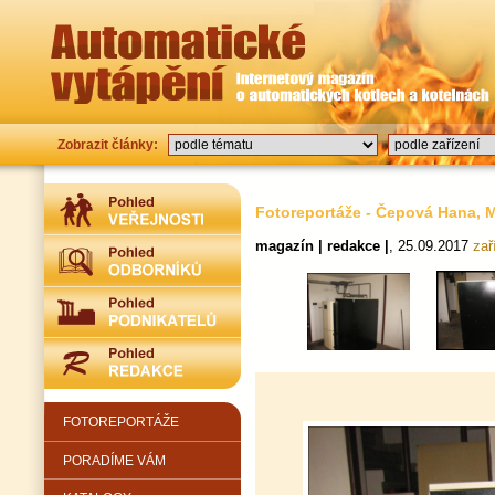
Zobrazit články:
Fotoreportáže - Čepová Hana, M
magazín | redakce |
, 25.09.2017
zař
FOTOREPORTÁŽE
PORADÍME VÁM