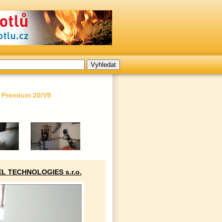
l Premium 20/V9
L TECHNOLOGIES s.r.o.