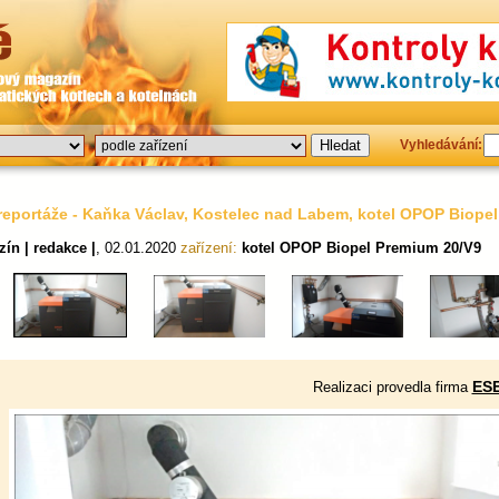
Vyhledávání:
reportáže - Kaňka Václav, Kostelec nad Labem, kotel OPOP Biope
ín | redakce |
, 02.01.2020
zařízení:
kotel OPOP Biopel Premium 20/V9
ESE
Realizaci provedla firma