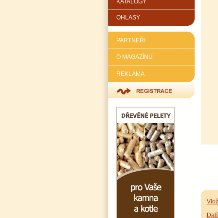
KATALOGY
OHLASY
PARTNEŘI
O MAGAZÍNU
REKLAMA
Vlož
Dalš