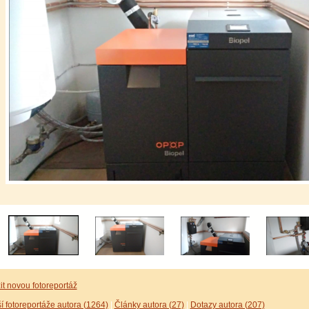
it novou fotoreportáž
í fotoreportáže autora (1264)
|
Články autora (27)
|
Dotazy autora (207)