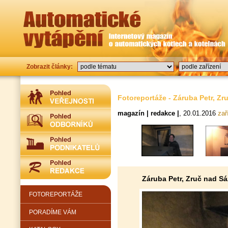
Zobrazit články:
Fotoreportáže - Záruba Petr, Zr
magazín | redakce |
, 20.01.2016
zař
Záruba Petr, Zruč nad S
FOTOREPORTÁŽE
PORADÍME VÁM