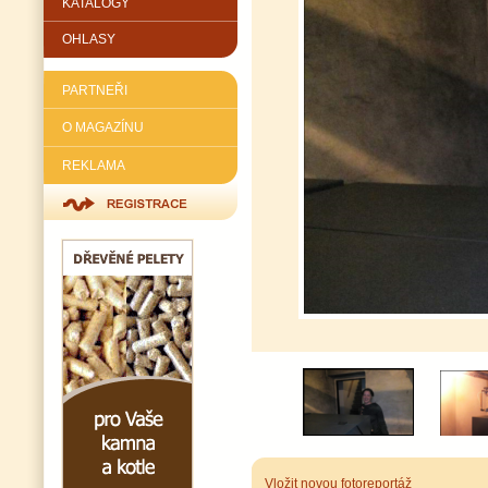
KATALOGY
OHLASY
PARTNEŘI
O MAGAZÍNU
REKLAMA
Vložit novou fotoreportáž